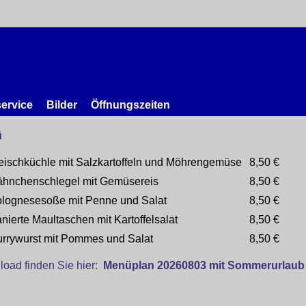
service
Bilder
Öffnungszeiten
ü
eischküchle mit Salzkartoffeln und Möhrengemüse
8,50 €
hnchenschlegel mit Gemüsereis
8,50 €
lognesesoße mit Penne und Salat
8,50 €
nierte Maultaschen mit Kartoffelsalat
8,50 €
rrywurst mit Pommes und Salat
8,50 €
oad finden Sie hier:
Menüplan 20260803 mit Sommerurlaub